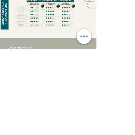
ADDRESS
3/6 ศาลาแดงซอย 2 สีลม บางรัก
กรุงเทพมหานคร 10500
theprojectclinic@hotmail.com
061 451 4442
FIND US ON
เปิดบริการ