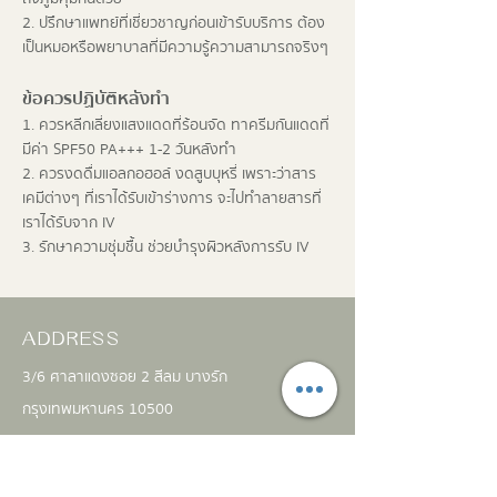
2. ปรึกษาแพทย์ที่เชี่ยวชาญก่อนเข้ารับบริการ ต้อง
เป็นหมอหรือพยาบาลที่มีความรู้ความสามารถจริงๆ
ข้อควรปฏิบัติหลังทำ
1. ควรหลีกเลี่ยงแสงแดดที่ร้อนจัด ทาครีมกันแดดที่
มีค่า SPF50 PA+++ 1-2 วันหลังทำ
2. ควรงดดื่มแอลกอฮอล์ งดสูบบุหรี่ เพราะว่าสาร
เคมีต่างๆ ที่เราได้รับเข้าร่างการ จะไปทำลายสารที่
เราได้รับจาก IV
3. รักษาความชุ่มชื้น ช่วยบำรุงผิวหลังการรับ IV
ADDRESS
3/6 ศาลาแดงซอย 2 สีลม บางรัก
กรุงเทพมหานคร 10500
theprojectclinic@hotmail.com
061 451 4442